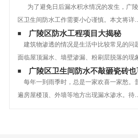
为了避免日后漏水积水情况的发生，广
区卫生间防水工作需要小心谨慎。本文将详
介绍卫生间防水高度的确认。 首先，要考
广陵区防水工程项目大揭秘
建筑物渗透的情况是生活中比较常见的问
卫生间地面防水装修高度。卫生间地面防水
面临屋顶漏水、墙壁渗漏、粉刷层脱落的现
度，一般情况下，我们
渗漏的地方会潮湿导致发霉变味，墙面还会
广陵区卫生间防水不敲砸瓷砖也
每年一到雨季时，总是一家欢喜一家愁。
落。这严重影响了我们的生活。 &nb
遍房屋楼顶、外墙等地方出现漏水渗水。待
季过后就会出现裂缝污渍影响房子的美观。
至就连卫生间也开始漏水现象频繁出现。早
年市民卫生间防水意识不高，一旦漏水就会