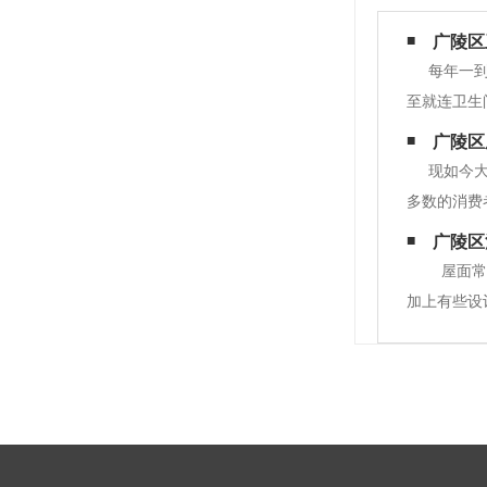
广陵区
每年一
至就连卫生
艺。近些年
广陵区
子装饰装修
现如今
多数的消费
凝土屋面防
广陵区
层以下受温
屋面常
加上有些设
不同的处理
板）。在渗