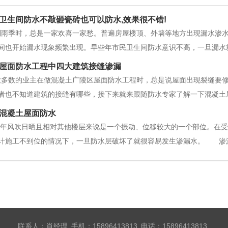
卫生间防水不敲砸瓷砖也可以防水,效果很不错!
到雨季时，总是一家欢喜一家愁。普遍房屋楼顶、外墙等地方出现漏水渗
间也开始漏水现象频繁出现。早些年市民卫生间防水意识不高，一旦漏水
一些防水企业通过研发实践等一些列科学的试验，研制生产了一批又一批
屋面防水工程中四大建筑接缝渗漏
越来越豪华，而免撬砸瓷砖的防水工艺
大多数的业主在做混凝土广陵区屋面防水工程时，总是说屋面出现裂缝要
者也不知道建筑的接缝有哪些，接下来就来跟随防水专家了解一下混凝土
水施工分隔缝一、建筑屋面接缝分类和特点建筑接缝可分为伸缩缝、沉降
混凝土屋面防水
度变化的影响很小，基层以上的上部结
年风吹日晒且相对其他楼层来说是一个振动、位移较大的一个部位。在受
计施工不到位的情况下，一旦防水层破坏了就很容易发生渗漏水。 渗
措施，解决屋面常见的渗漏水问题。一起来学习吧！处理方法一：板顶上
漏的管
联系人：肖经理 手机：15896413813 电话：15896413813