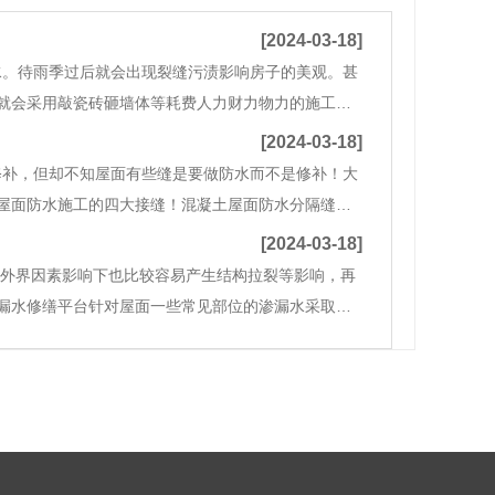
[2024-03-18]
水。待雨季过后就会出现裂缝污渍影响房子的美观。甚
就会采用敲瓷砖砸墙体等耗费人力财力物力的施工工
广陵区免砸瓷砖防水材料。与此同时广大业主们的房
[2024-03-18]
修补，但却不知屋面有些缝是要做防水而不是修补！大
屋面防水施工的四大接缝！混凝土屋面防水分隔缝混
缝、抗震缝和分隔缝。伸缩缝的结构特点是埋设在基
[2024-03-18]
外界因素影响下也比较容易产生结构拉裂等影响，再
漏水修缮平台针对屋面一些常见部位的渗漏水采取了
维修1、去除原有结构层上的装饰层，直至结构层（楼