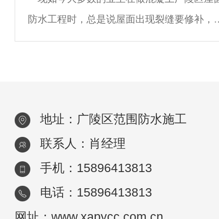
出，却很难保证渗漏水不会从其他部位渗出
防水工程时，总是说屋面出现裂缝要修补，
渗漏问题并没有得到解决。专业的做
却不知屋面有些缝是要做防水而不是修补！
多数的消费者也不知道建筑的接缝有哪些，
下来就来跟随防水专家了解一下混凝土屋面
水施
地址：广陵区范围防水施工
联系人：肖经理
手机：15896413813
电话：15896413813
网址：www.xapycc.com.cn