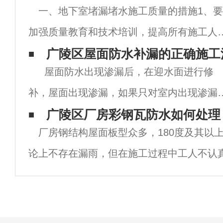
一、地下室堵漏堵水施工质量的措施1、要
加强质量教育和技术培训，提高所有施工人
的品质意识，质量工作要抓到全部，细致，
广陵区屋面防水补漏的正确施工
屋面防水出现渗漏后，在迎水面进行修
到全部，加强管理，加强执行。2、建立健全
补，屋面出现渗漏，如果只对室内出现渗漏
的质量保证体系，建立以项目经理为团队领
部位进行修补，仅仅解决了水不再从该位置
广陵区厂房彩钢瓦防水如何处理
导、
厂房钢结构屋面板型众多，180度及其以
出，却很难保证渗漏水不会从其他部位渗出
论上不存在漏雨，但在施工过程中工人不认
渗漏问题并没有得到解决。专业的做
等原因，会造成渗漏；另外大跨度厂房屋面会
带，它和彩钢板的热胀冷热系数不一样，正